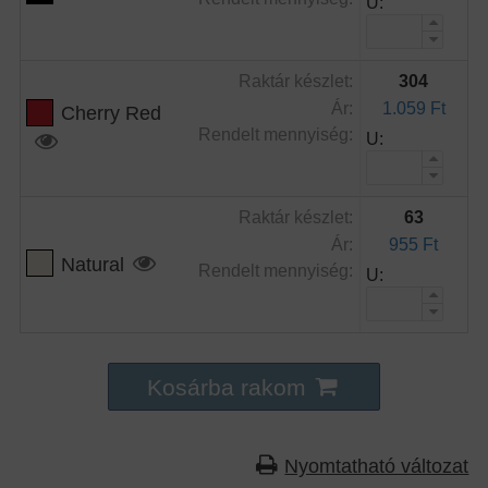
U:
Raktár készlet:
304
Ár:
1.059 Ft
Cherry Red
Rendelt mennyiség:
U:
Raktár készlet:
63
Ár:
955 Ft
Natural
Rendelt mennyiség:
U:
Kosárba rakom
Nyomtatható változat