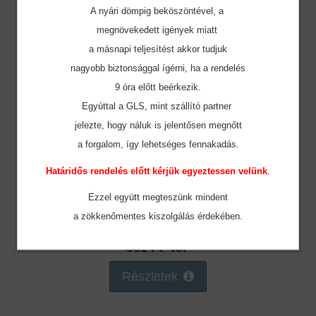
A nyári dömpig beköszöntével, a
megnövekedett igények miatt
a másnapi teljesítést akkor tudjuk
nagyobb biztonsággal ígérni, ha a rendelés
9 óra előtt beérkezik.
Egyúttal a GLS, mint szállító partner
jelezte, hogy náluk is jelentősen megnőtt
a forgalom, így lehetséges fennakadás.
Határidős rendelés előtt kérjük egyeztessen velünk
.
Ezzel együtt megteszünk mindent
W101
a zökkenőmentes
kiszolgálás érdekében.
Westford Mill Bag for Life - Hosszú Fülű
561 Ft -tól
Részletek