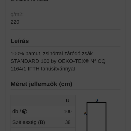
g/m2:
220
Leírás
100% pamut, zsinórral záródó zsák
STANDARD 100 by OEKO-TEX® N° CQ
1164/1 IFTH tanúsítvánnyal
Méret jellemzők (cm)
U
db /
100
Szélesség (B)
38