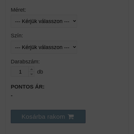
Méret:
Szín:
Darabszám:
db
PONTOS ÁR:
-
Kosárba rakom