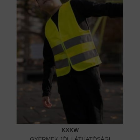
KXKW
GYERMEK JÓL LÁTHATÓSÁGI