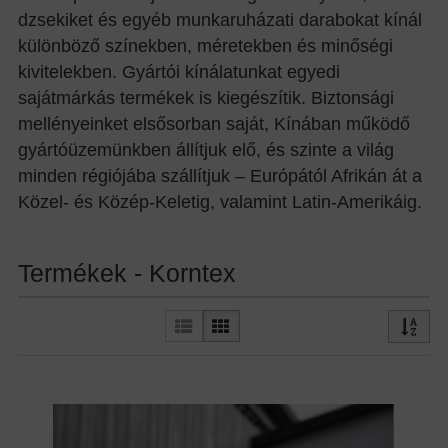
dzsekiket és egyéb munkaruházati darabokat kínál
különböző színekben, méretekben és minőségi
kivitelekben. Gyártói kínálatunkat egyedi
sajátmárkás termékek is kiegészítik. Biztonsági
mellényeinket elsősorban saját, Kínában működő
gyártóüzemünkben állítjuk elő, és szinte a világ
minden régiójába szállítjuk – Európától Afrikán át a
Közel- és Közép-Keletig, valamint Latin-Amerikáig.
Termékek - Korntex