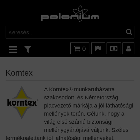
0
Korntex
A Korntex® munkaruházatra
szakosodott, és Németország
piacvezető márkája a jól láthatósági
mellények terén. Célunk, hogy a
világ első számú biztonsági
mellénygyártójává váljunk. Széles
termékpalettánk jól láthatósági mellényeket,