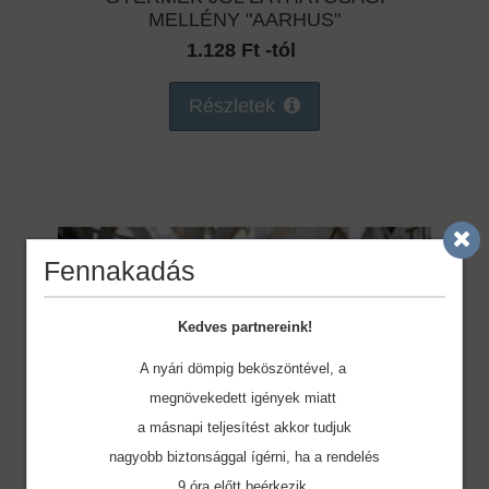
MELLÉNY "AARHUS"
1.128 Ft -tól
Részletek
Fennakadás
Kedves partnereink!
A nyári dömpig beköszöntével, a
megnövekedett igények miatt
a másnapi teljesítést akkor tudjuk
nagyobb biztonsággal ígérni, ha a rendelés
9 óra előtt beérkezik.