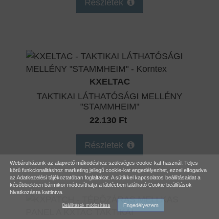
Részletek
KXELTAC
TAKTIKAI LÁTHATÓSÁGI MELLÉNY
"STAMMHEIM"
22.130 Ft
Részletek
Webáruházunk az alapvető működéshez szükséges cookie-kat használ. Teljes
körű funkcionalitáshoz marketing jellegű cookie-kat engedélyezhet, ezzel elfogadva
az
Adatkezelési tájékoztatóban
foglaltakat. A sütikkel kapcsolatos beállításaidat a
későbbiekben bármikor módosíthatja a láblécben található Cookie beállítások
hivatkozásra kattintva.
Engedélyezem
Beállítások módosítása