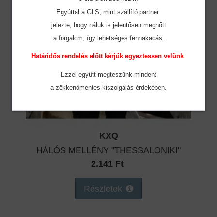
Egyúttal a GLS, mint szállító partner
jelezte, hogy náluk is jelentősen megnőtt
a forgalom, így lehetséges fennakadás.
Határidős rendelés előtt kérjük egyeztessen velünk
.
Ezzel együtt megteszünk mindent
a zökkenőmentes
kiszolgálás érdekében.
KXQ
HÁLÓS MELLÉNY "THESSALONIKI"
2.141 Ft
Részletek